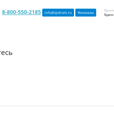
Время
8-800-550-2185
info@ipdrom
.
ru
Филиалы
Будни 
тесь