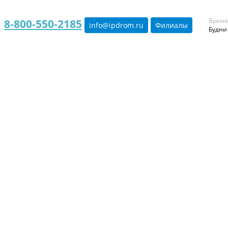
Время
8-800-550-2185
info@ipdrom
.
ru
Филиалы
Будни 