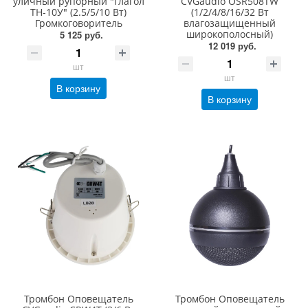
уличный рупорный "Глагол
CVGaudio OSR508TW
ТН-10У" (2.5/5/10 Вт)
(1/2/4/8/16/32 Вт
Громкоговоритель
влагозащищенный
широкополосный)
5 125 руб.
12 019 руб.
шт
шт
В корзину
В корзину
Тромбон Оповещатель
Тромбон Оповещатель