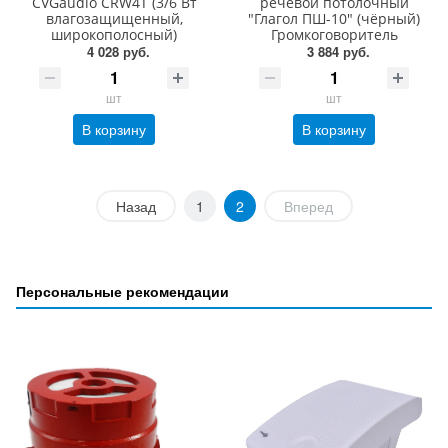
CVGaudio CRW4T (3/6 Вт
речевой потолочный
влагозащищенный,
"Глагол ПШ-10" (чёрный)
широкополосный)
Громкоговоритель
4 028 руб.
3 884 руб.
шт
шт
В корзину
В корзину
Назад
1
2
Вперед
Персональные рекомендации