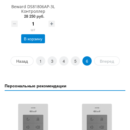
Beward DS81806AP-3L
Контроллер
28 250 руб.
шт
В корзину
Назад
1
3
4
5
6
Вперед
Персональные рекомендации