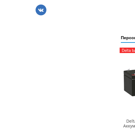
Персо
Delta b
Delt
Акку