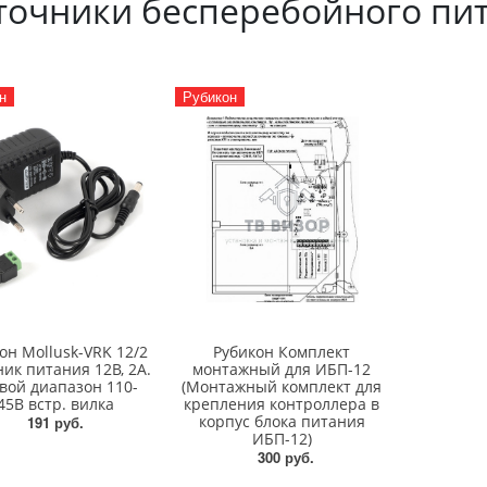
точники бесперебойного пи
н
Рубикон
он Mollusk-VRK 12/2
Рубикон Комплект
ик питания 12В, 2А.
монтажный для ИБП-12
вой диапазон 110-
(Монтажный комплект для
45В встр. вилка
крепления контроллера в
корпус блока питания
191 руб.
ИБП-12)
300 руб.