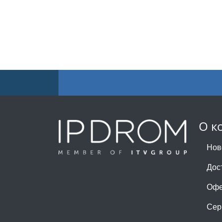
О к
Нов
Дос
Офе
Сер