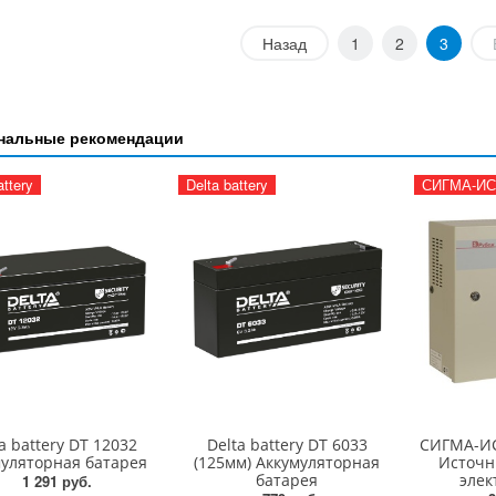
Назад
1
2
3
нальные рекомендации
attery
Delta battery
СИГМА-ИС
a battery DT 12032
Delta battery DT 6033
СИГМА-ИС
муляторная батарея
(125мм) Аккумуляторная
Источн
батарея
элек
1 291 руб.