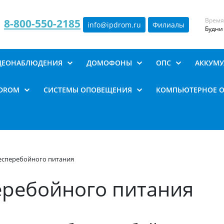
Время
8-800-550-2185
info@ipdrom
.
ru
Филиалы
Будни 
ИДЕОНАБЛЮДЕНИЯ
ДОМОФОНЫ
ОПС
АККУМУ
PDROM
СИСТЕМЫ ОПОВЕЩЕНИЯ
КОМПЬЮТЕРНОЕ 
есперебойного питания
еребойного питания