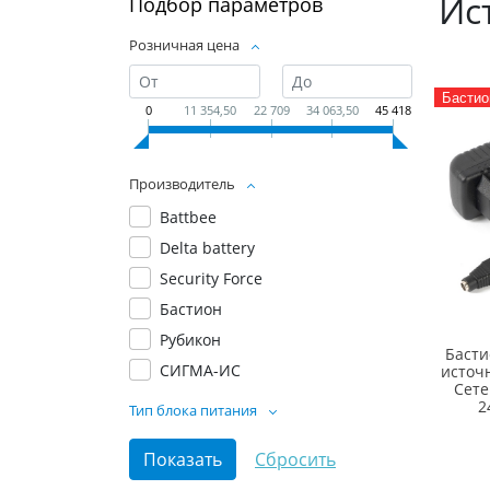
Ис
Подбор параметров
Розничная цена
Бастио
0
11 354,50
22 709
34 063,50
45 418
Производитель
Battbee
Delta battery
Security Force
Бастион
Рубикон
Басти
СИГМА-ИС
источн
Сете
2
Тип блока питания