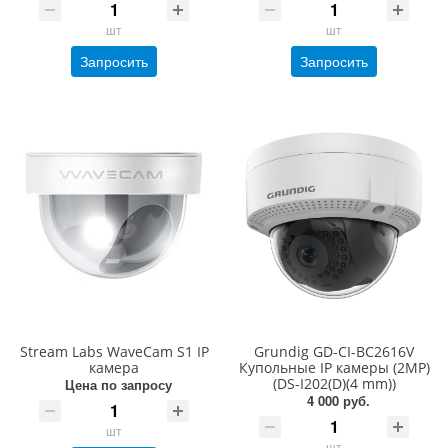
шт
шт
Запросить
Запросить
Stream Labs WaveCam S1 IP
Grundig GD-CI-BC2616V
камера
Купольные IP камеры (2MP)
(DS-I202(D)(4 mm))
Цена по запросу
4 000 руб.
шт
шт