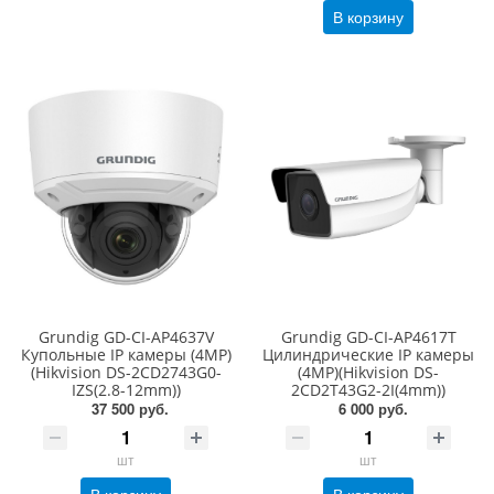
В корзину
Grundig GD-CI-AP4637V
Grundig GD-CI-AP4617T
Купольные IP камеры (4MP)
Цилиндрические IP камеры
(Hikvision DS-2CD2743G0-
(4MP)(Hikvision DS-
IZS(2.8-12mm))
2CD2T43G2-2I(4mm))
37 500 руб.
6 000 руб.
шт
шт
В корзину
В корзину