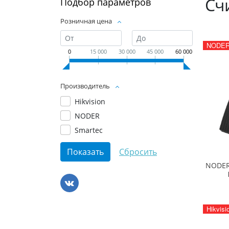
Сч
Подбор параметров
Розничная цена
NODE
0
15 000
30 000
45 000
60 000
Производитель
Hikvision
NODER
Smartec
NODER
Hikvisi