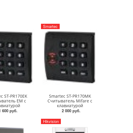
Smartec
ec ST-PR170EK
Smartec ST-PR170MK
ватель EM с
Считыватель Mifare с
авиатурой
клавиатурой
1 600 руб.
2 000 руб.
Hikvision