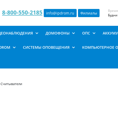
Время
8-800-550-2185
info@ipdrom
.
ru
Филиалы
Будни 
ИДЕОНАБЛЮДЕНИЯ
ДОМОФОНЫ
ОПС
АККУМУ
PDROM
СИСТЕМЫ ОПОВЕЩЕНИЯ
КОМПЬЮТЕРНОЕ 
Считыватели