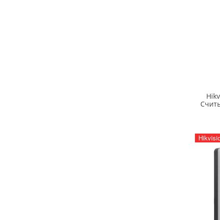
Hik
Считы
Hikvisi