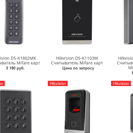
vision DS-K1802MK
Hikvision DS-K1103M
Hikvis
ватель Mifare карт
Считыватель Mifare карт
Считыва
Mi
3 190 руб.
Цена по запросу
on
Hikvision
Hikvision