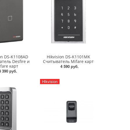
ion DS-K1108AD
Hikvision DS-K1101MK
тель Desfire и
Считыватель Mifare карт
fare карт
4 590 руб.
8 390 руб.
Hikvision