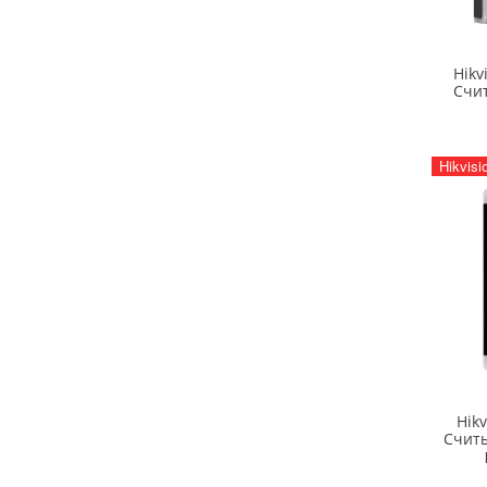
Hikv
Счит
Hikvisi
Hik
Считы