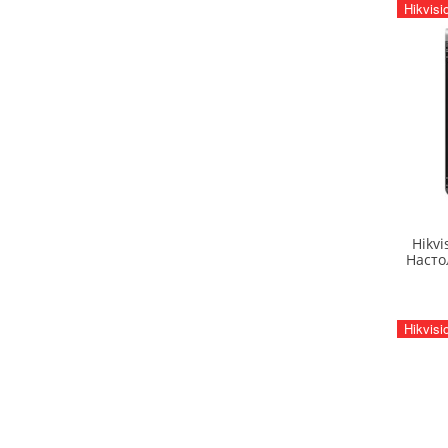
Hikvisi
Hikv
Насто
Hikvisi