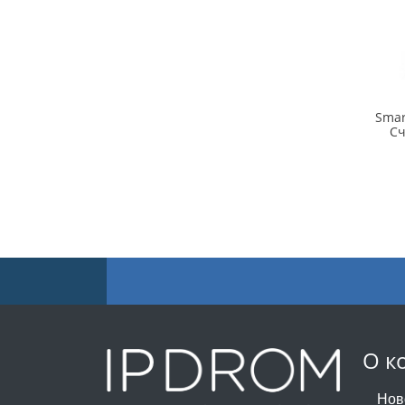
Smar
Сч
О к
Нов