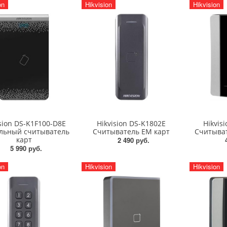
on
Hikvision
Hikvision
ision DS-K1F100-D8E
Hikvision DS-K1802E
Hikvis
льный считыватель
Считыватель EM карт
Считыват
карт
2 490 руб.
5 990 руб.
on
Hikvision
Hikvision