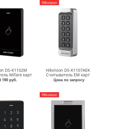
Hikvision
ion DS-K1102M
Hikvision DS-K1107AEK
ель Mifare карт
Считыватель EM карт
4 190 руб.
Цена по запросу
Hikvision