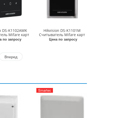
on DS-K1102AMK
Hikvision DS-K1101M
ель Mifare карт
Считыватель Mifare карт
а по запросу
Цена по запросу
Вперед
Smartec