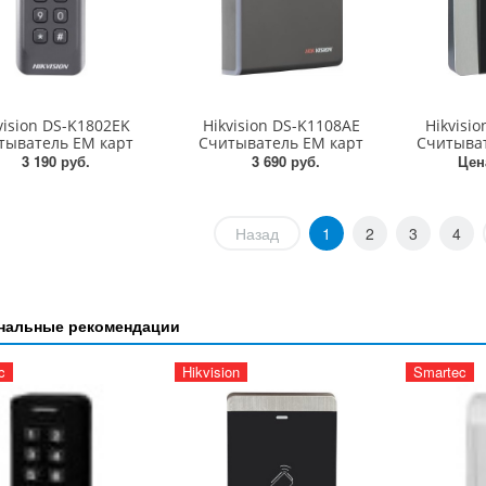
vision DS-K1802EK
Hikvision DS-K1108AE
Hikvisi
тыватель EM карт
Считыватель EM карт
Считыват
3 190 руб.
3 690 руб.
Цен
Назад
1
2
3
4
нальные рекомендации
c
Hikvision
Smartec