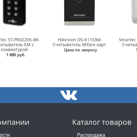
tec ST-PR022EK-BK
Hikvision DS-K1103M
Smartec
итыватель EM с
Считыватель Mifare карт
Считыв
клавиатурой
Цена по запросу
1 680 руб.
омпании
Каталог товаров
ости
Распродажа