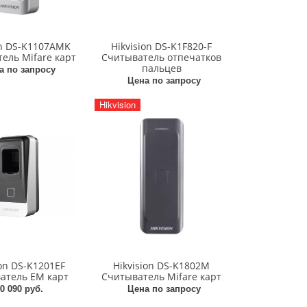
on DS-K1107AMK
Hikvision DS-K1F820-F
ель Mifare карт
Считыватель отпечатков
пальцев
а по запросу
Цена по запросу
Hikvision
ion DS-K1201EF
Hikvision DS-K1802M
атель EM карт
Считыватель Mifare карт
0 090 руб.
Цена по запросу