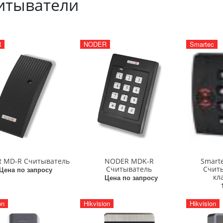
итыватели
R
NODER
Smartec
 MD-R Считыватель
NODER MDK-R
Smart
Считыватель
Считы
Цена по запросу
кл
Цена по запросу
on
Hikvision
Hikvision