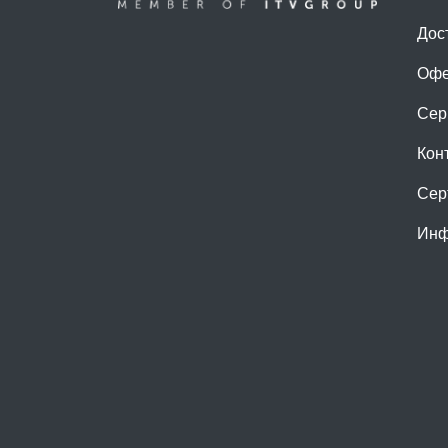
Дос
Офе
Сер
Кон
Сер
Инф