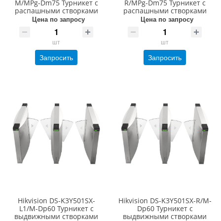
M/MPg-Dm75 Турникет с
R/MPg-Dm75 Турникет с
распашными створками
распашными створками
Цена по запросу
Цена по запросу
шт
шт
Запросить
Запросить
Hikvision DS-K3Y501SX-
Hikvision DS-K3Y501SX-R/M-
L1/M-Dp60 Турникет с
Dp60 Турникет с
выдвижными створками
выдвижными створками