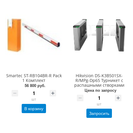
Smartec ST-RB104BR-R Pack
Hikvision DS-K3B501SX-
1 Комплект
R/MPg-Dp65 Турникет с
распашными створками
56 800 руб.
Цена по запросу
шт
шт
В корзину
Запросить