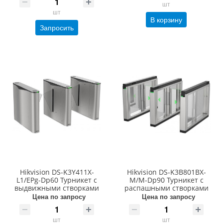
шт
шт
В корзину
Запросить
Hikvision DS-K3Y411X-
Hikvision DS-K3B801BX-
L1/EPg-Dp60 Турникет с
M/M-Dp90 Турникет с
выдвижными створками
распашными створками
Цена по запросу
Цена по запросу
шт
шт