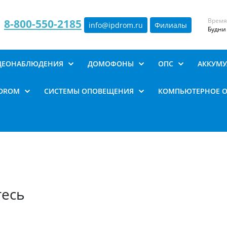
Время
8-800-550-2185
info@ipdrom
.
ru
Филиалы
Будни 
ИДЕОНАБЛЮДЕНИЯ
ДОМОФОНЫ
ОПС
АККУМУ
PDROM
СИСТЕМЫ ОПОВЕЩЕНИЯ
КОМПЬЮТЕРНОЕ 
тесь