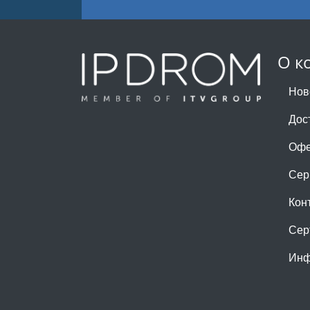
О к
Нов
Дос
Офе
Сер
Кон
Сер
Инф