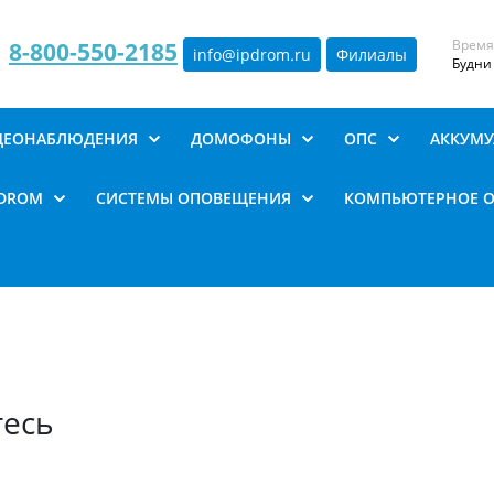
Время
8-800-550-2185
info@ipdrom
.
ru
Филиалы
Будни 
ИДЕОНАБЛЮДЕНИЯ
ДОМОФОНЫ
ОПС
АККУМУ
PDROM
СИСТЕМЫ ОПОВЕЩЕНИЯ
КОМПЬЮТЕРНОЕ 
тесь