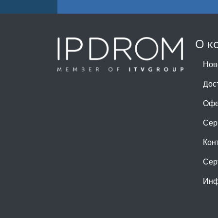
О к
Нов
Дос
Офе
Сер
Кон
Сер
Инф