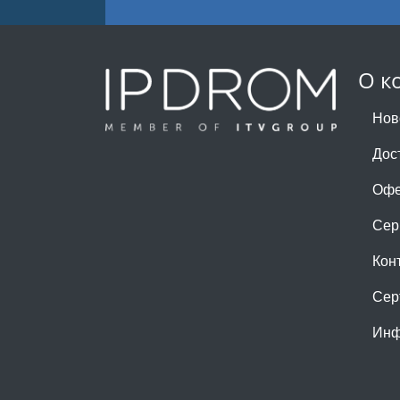
О к
Нов
Дос
Офе
Сер
Кон
Сер
Инф