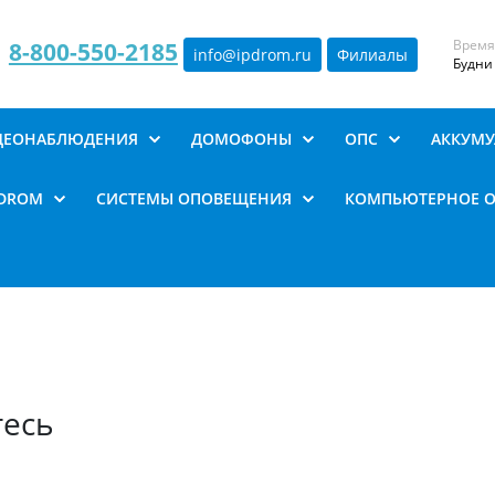
Время
8-800-550-2185
info@ipdrom
.
ru
Филиалы
Будни 
ИДЕОНАБЛЮДЕНИЯ
ДОМОФОНЫ
ОПС
АККУМУ
PDROM
СИСТЕМЫ ОПОВЕЩЕНИЯ
КОМПЬЮТЕРНОЕ 
тесь