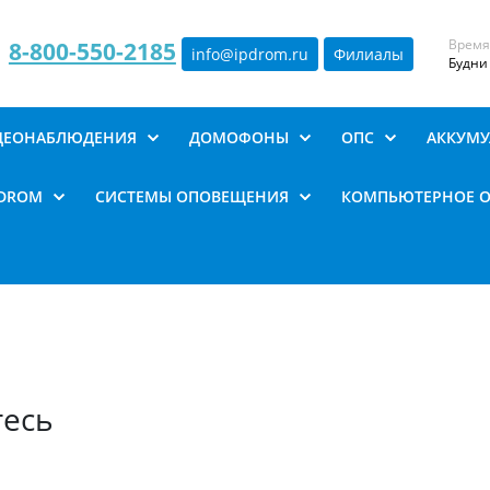
Время
8-800-550-2185
info@ipdrom
.
ru
Филиалы
Будни 
ИДЕОНАБЛЮДЕНИЯ
ДОМОФОНЫ
ОПС
АККУМУ
PDROM
СИСТЕМЫ ОПОВЕЩЕНИЯ
КОМПЬЮТЕРНОЕ 
тесь