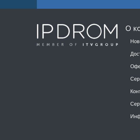
О к
Нов
Дос
Офе
Сер
Кон
Сер
Инф