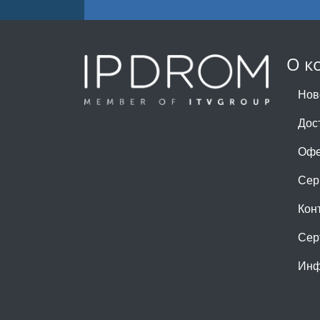
О к
Нов
Дос
Офе
Сер
Кон
Сер
Инф