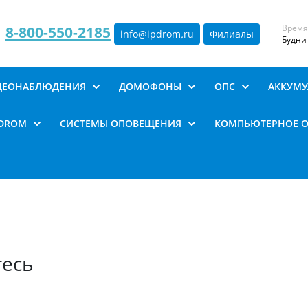
Время
8-800-550-2185
info@ipdrom
.
ru
Филиалы
Будни 
ИДЕОНАБЛЮДЕНИЯ
ДОМОФОНЫ
ОПС
АККУМУ
PDROM
СИСТЕМЫ ОПОВЕЩЕНИЯ
КОМПЬЮТЕРНОЕ 
тесь