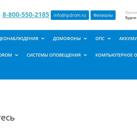
Время
8-800-550-2185
info@ipdrom
.
ru
Филиалы
Будни 
ИДЕОНАБЛЮДЕНИЯ
ДОМОФОНЫ
ОПС
АККУМУ
PDROM
СИСТЕМЫ ОПОВЕЩЕНИЯ
КОМПЬЮТЕРНОЕ 
тесь