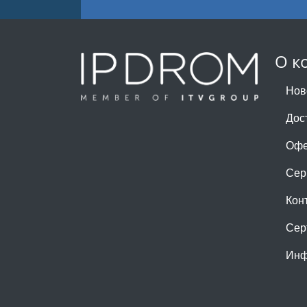
О к
Нов
Дос
Офе
Сер
Кон
Сер
Инф