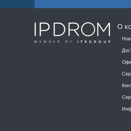
О к
Нов
Дос
Офе
Сер
Кон
Сер
Инф