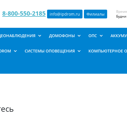
Время
8-800-550-2185
info@ipdrom
.
ru
Филиалы
Будни 
ИДЕОНАБЛЮДЕНИЯ
ДОМОФОНЫ
ОПС
АККУМУ
PDROM
СИСТЕМЫ ОПОВЕЩЕНИЯ
КОМПЬЮТЕРНОЕ 
тесь