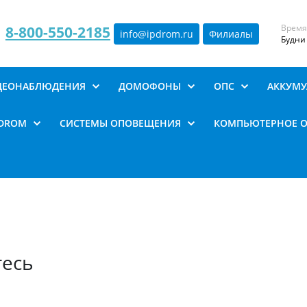
Время
8-800-550-2185
info@ipdrom
.
ru
Филиалы
Будни 
ИДЕОНАБЛЮДЕНИЯ
ДОМОФОНЫ
ОПС
АККУМУ
PDROM
СИСТЕМЫ ОПОВЕЩЕНИЯ
КОМПЬЮТЕРНОЕ 
тесь