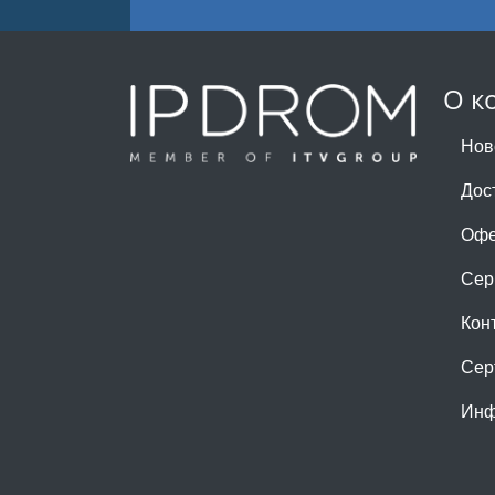
О к
Нов
Дос
Офе
Сер
Кон
Сер
Инф