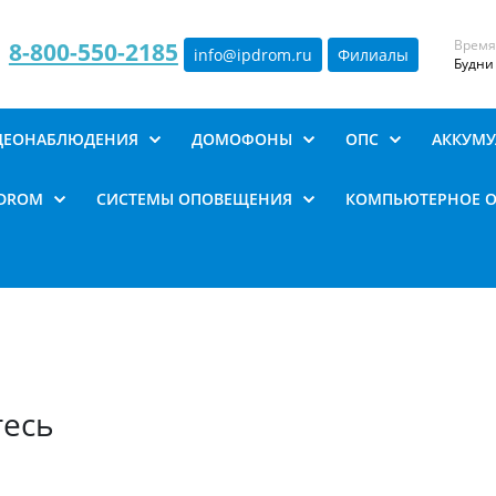
Время
8-800-550-2185
info@ipdrom
.
ru
Филиалы
Будни 
ИДЕОНАБЛЮДЕНИЯ
ДОМОФОНЫ
ОПС
АККУМУ
PDROM
СИСТЕМЫ ОПОВЕЩЕНИЯ
КОМПЬЮТЕРНОЕ 
тесь