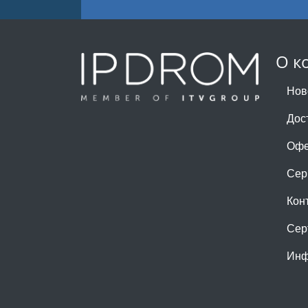
О к
Нов
Дос
Офе
Сер
Кон
Сер
Инф