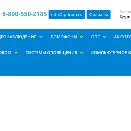
Время
8-800-550-2185
info@ipdrom
.
ru
Филиалы
Будни 
ИДЕОНАБЛЮДЕНИЯ
ДОМОФОНЫ
ОПС
АККУМУ
PDROM
СИСТЕМЫ ОПОВЕЩЕНИЯ
КОМПЬЮТЕРНОЕ 