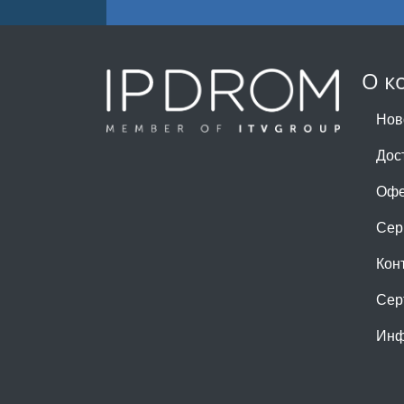
О к
Нов
Дос
Офе
Сер
Кон
Сер
Инф