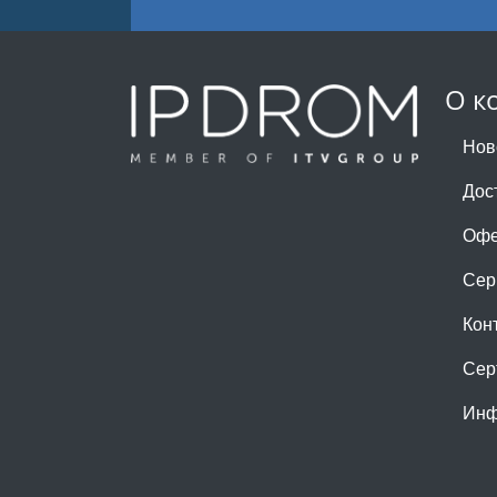
О к
Нов
Дос
Офе
Сер
Кон
Сер
Инф