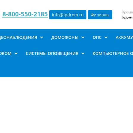
Время
8-800-550-2185
info@ipdrom
.
ru
Филиалы
Будни 
ИДЕОНАБЛЮДЕНИЯ
ДОМОФОНЫ
ОПС
АККУМУ
PDROM
СИСТЕМЫ ОПОВЕЩЕНИЯ
КОМПЬЮТЕРНОЕ 