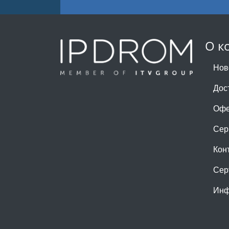
О к
Нов
Дос
Офе
Сер
Кон
Сер
Инф