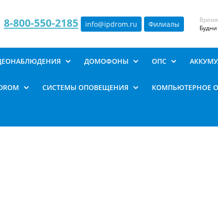
Время
8-800-550-2185
info@ipdrom
.
ru
Филиалы
Будни 
ИДЕОНАБЛЮДЕНИЯ
ДОМОФОНЫ
ОПС
АККУМУ
PDROM
СИСТЕМЫ ОПОВЕЩЕНИЯ
КОМПЬЮТЕРНОЕ 