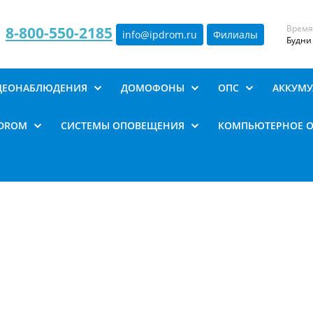
Время
8-800-550-2185
info@ipdrom
.
ru
Филиалы
Будни 
ИДЕОНАБЛЮДЕНИЯ
ДОМОФОНЫ
ОПС
АККУМУ
PDROM
СИСТЕМЫ ОПОВЕЩЕНИЯ
КОМПЬЮТЕРНОЕ 