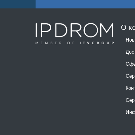
О к
Нов
Дос
Офе
Сер
Кон
Сер
Инф