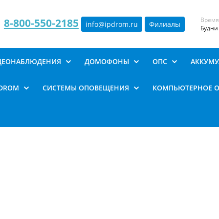
Время
8-800-550-2185
info@ipdrom
.
ru
Филиалы
Будни 
ИДЕОНАБЛЮДЕНИЯ
ДОМОФОНЫ
ОПС
АККУМУ
PDROM
СИСТЕМЫ ОПОВЕЩЕНИЯ
КОМПЬЮТЕРНОЕ 