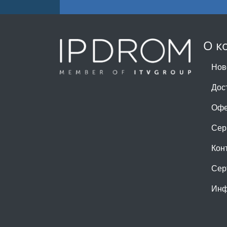
О к
Нов
Дос
Офе
Сер
Кон
Сер
Инф