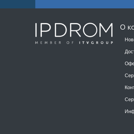
О к
Нов
Дос
Офе
Сер
Кон
Сер
Инф