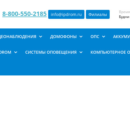
Время
8-800-550-2185
info@ipdrom
.
ru
Филиалы
Будни 
ИДЕОНАБЛЮДЕНИЯ
ДОМОФОНЫ
ОПС
АККУМУ
PDROM
СИСТЕМЫ ОПОВЕЩЕНИЯ
КОМПЬЮТЕРНОЕ 