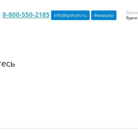
Время
8-800-550-2185
info@ipdrom
.
ru
Филиалы
Будни 
тесь