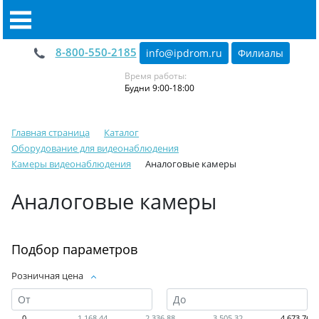
8-800-550-2185
info@ipdrom
.
ru
Филиалы
Время работы:
Будни 9:00-18:00
Главная страница
Каталог
Оборудование для видеонаблюдения
Камеры видеонаблюдения
Аналоговые камеры
Аналоговые камеры
Подбор параметров
Розничная цена
0
1 168,44
2 336,88
3 505,32
4 673,76