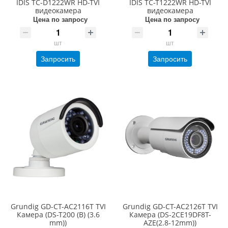
IDIS TC-D1222WR HD-TVI
IDIS TC-T1222WR HD-TVI
видеокамера
видеокамера
Цена по запросу
Цена по запросу
шт
шт
Запросить
Запросить
Grundig GD-CT-AC2116T TVI
Grundig GD-CT-AC2126T TVI
Камера (DS-T200 (B) (3.6
Камера (DS-2CE19DF8T-
mm))
AZE(2.8-12mm))