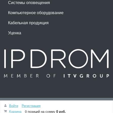
Системы оповещения
Компьютерное оборудование
Кабельная продукция
Уценка
Наверх
Войти
Регистрация
Разработка и сопровождение сайта -
Студия ITV
Корзина
0 позиций
на сумму
0 руб.