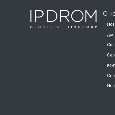
О к
Нов
Дос
Офе
Сер
Кон
Сер
Инф