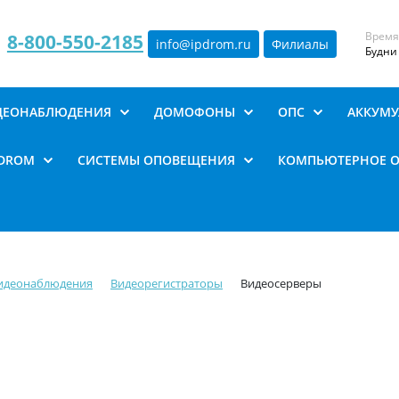
Время
8-800-550-2185
info@ipdrom
.
ru
Филиалы
Будни 
ИДЕОНАБЛЮДЕНИЯ
ДОМОФОНЫ
ОПС
АККУМУ
PDROM
СИСТЕМЫ ОПОВЕЩЕНИЯ
КОМПЬЮТЕРНОЕ 
видеонаблюдения
Видеорегистраторы
Видеосерверы