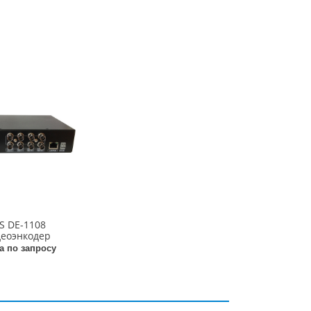
IS DE-1108
еоэнкодер
а по запросу