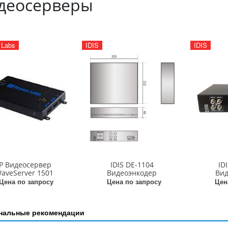
деосерверы
 Labs
IDIS
IDIS
IP Видеосервер
IDIS DE-1104
ID
aveServer 1501
Видеоэнкодер
Вид
Цена по запросу
Цена по запросу
Цен
нальные рекомендации