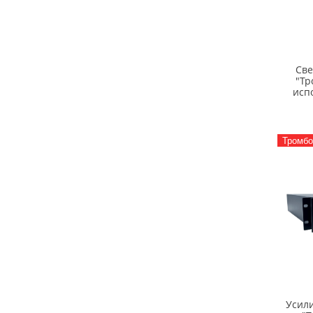
Све
"Тр
исп
Тромбо
Усил