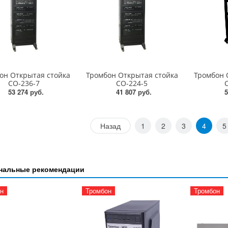
он Открытая стойка
Тромбон Открытая стойка
Тромбон 
СО-236-7
СО-224-5
53 274 руб.
41 807 руб.
5
Назад
1
2
3
4
5
нальные рекомендации
н
Тромбон
Тромбон