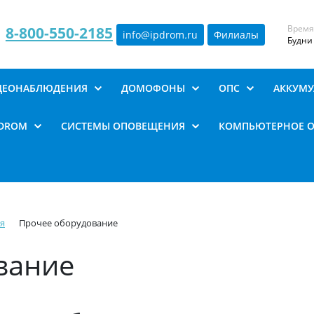
Время
8-800-550-2185
info@ipdrom
.
ru
Филиалы
Будни 
ИДЕОНАБЛЮДЕНИЯ
ДОМОФОНЫ
ОПС
АККУМУ
PDROM
СИСТЕМЫ ОПОВЕЩЕНИЯ
КОМПЬЮТЕРНОЕ 
я
Прочее оборудование
вание