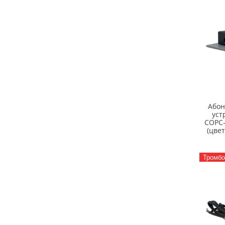
Абон
уст
СОРС-
(цве
Тромбо