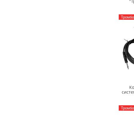
"Т
Тромбо
Ко
систе
Тромбо