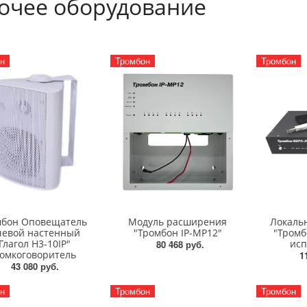
очее оборудование
н
Тромбон
Тромбон
мбон Оповещатель
Модуль расширения
Локаль
чевой настенный
"Тромбон IP-МР12"
"Тромб
Глагол Н3-10IP"
исп
80 468 руб.
омкоговоритель
1
43 080 руб.
н
Тромбон
Тромбон