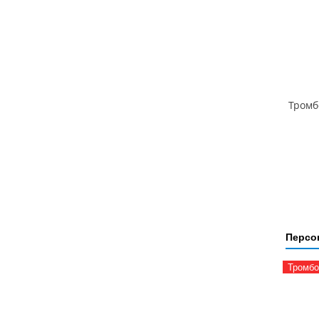
Тромб
Персо
Тромбо