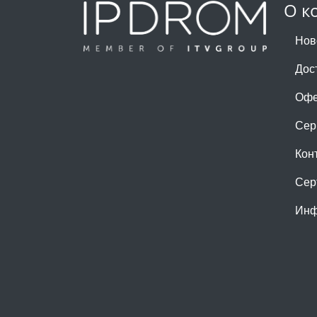
О к
Нов
Дос
Офе
Сер
Кон
Сер
Инф