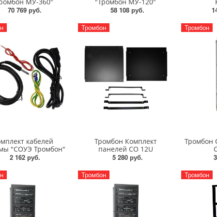
ромбон МУ-360"
"Тромбон МУ-120"
70 769 руб.
58 108 руб.
1
н
Тромбон
Тромбон
мплект кабелей
Тромбон Комплект
Тромбон 
мы "СОУЭ Тромбон"
панелей СО 12U
2 162 руб.
5 280 руб.
3
н
Тромбон
Тромбон