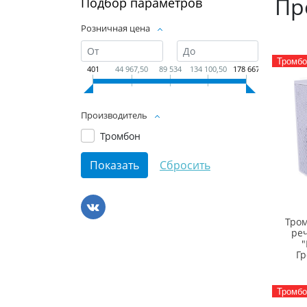
Пр
Подбор параметров
Розничная цена
Тромбо
401
44 967,50
89 534
134 100,50
178 667
Производитель
Тромбон
Тро
ре
"
Гр
Тромбо