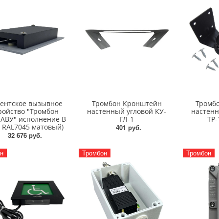
ентское вызывное
Тромбон Кронштейн
Тромб
ройство "Тромбон
настенный угловой КУ-
настенн
АВУ" исполнение В
ГЛ-1
ТР-
т RAL7045 матовый)
401 руб.
32 676 руб.
н
Тромбон
Тромбон