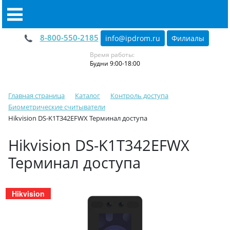
8-800-550-2185
info@ipdrom
.
ru
Филиалы
Время работы:
Будни 9:00-18:00
Главная страница
Каталог
Контроль доступа
Биометрические считыватели
Hikvision DS-K1T342EFWX Терминал доступа
Hikvision DS-K1T342EFWX
Терминал доступа
Hikvision