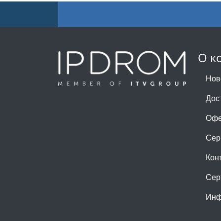
О к
Нов
Дос
Офе
Сер
Кон
Сер
Инф