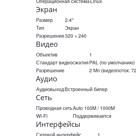
Операционная система
Linux
Экран
Размер
2.4''
Тип
Экран
Разрешение
320 × 240
Видео
Объектив
1
Стандарт видеосжатия
PAL (по умолчанию)
Разрешение
2 Мп (видеопоток: 7
Аудио
Аудиовыход
Встроенный бипер
Сеть
Проводная сеть
Auto 100M / 1000M
Wi-Fi
Поддерживается
Интерфейсы
Сетевой интерфейс
1