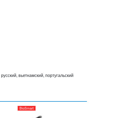
 русский, вьетнамский, португальский
BioSmart