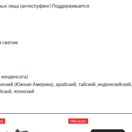
ных лица (антиспуфинг)
Поддерживается
м светом
з конденсата)
нский (Южная Америка), арабский, тайский, индонезийский,
йский, японский
rt
Hikvision