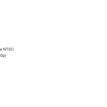
 и NTSC
20р)