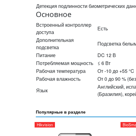
Детекция подлинности биометрических дан
Основное
Встроенный контроллер
Есть
доступа
Дополнительная
Подсветка белы
подсветка
Питание
DC 12 В
Потребляемая мощность
≤ 6 Вт
Рабочая температура
От -10 до +55 °C
Рабочая влажность
От 0 до 90 % (бе
Английский, испа
Язык
(Бразилия), коре
Популярные в разделе
Hikvision
BioSma