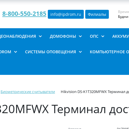
Время
8-800-550-2185
info@ipdrom
.
ru
Филиалы
Будни 
ИДЕОНАБЛЮДЕНИЯ
ДОМОФОНЫ
ОПС
АККУМУ
PDROM
СИСТЕМЫ ОПОВЕЩЕНИЯ
КОМПЬЮТЕРНОЕ 
Биометрические считыватели
Hikvision DS-K1T320MFWX Терминал д
T320MFWX Терминал дос
Артикул
317005