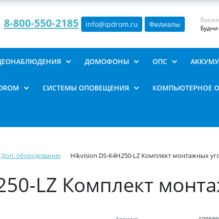
Время
8-800-550-2185
info@ipdrom
.
ru
Филиалы
Будни 
ИДЕОНАБЛЮДЕНИЯ
ДОМОФОНЫ
ОПС
АККУМУ
PDROM
СИСТЕМЫ ОПОВЕЩЕНИЯ
КОМПЬЮТЕРНОЕ 
Доп. оборудование
Hikvision DS-K4H250-LZ Комплект монтажных уг
H250-LZ Комплект монт
Артикул
129689