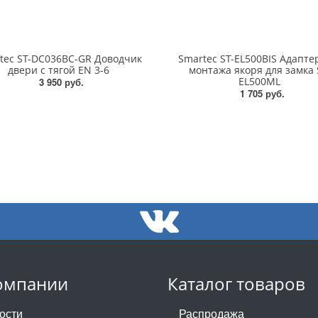
tec ST-DC036BC-GR Доводчик
Smartec ST-EL500BIS Адапте
двери c тягой EN 3-6
монтажа якоря для замка 
EL500ML
3 950 руб.
1 705 руб.
омпании
Каталог товаров
ости
Распродажа