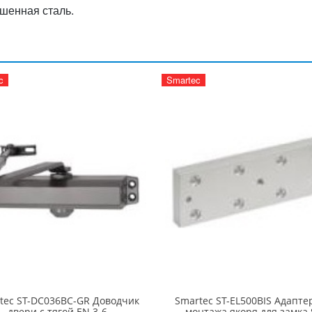
ашенная сталь.
c
Smartec
tec ST-DC036BC-GR Доводчик
Smartec ST-EL500BIS Адапте
двери c тягой EN 3-6
монтажа якоря для замка 