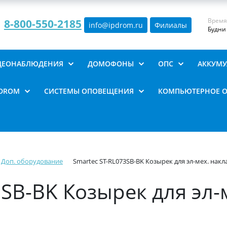
Время
8-800-550-2185
info@ipdrom
.
ru
Филиалы
Будни 
ИДЕОНАБЛЮДЕНИЯ
ДОМОФОНЫ
ОПС
АККУМУ
PDROM
СИСТЕМЫ ОПОВЕЩЕНИЯ
КОМПЬЮТЕРНОЕ 
Доп. оборудование
Smartec ST-RL073SB-BK Козырек для эл-мех. нак
3SB-BK Козырек для эл-