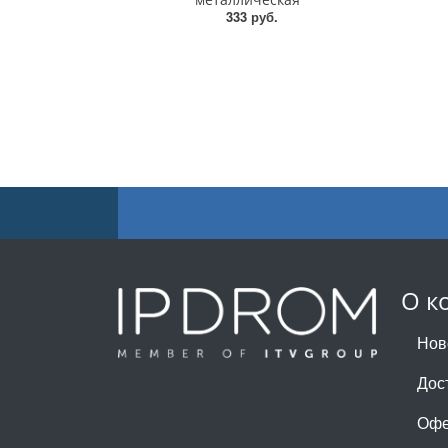
333 руб.
О к
Нов
Дос
Офе