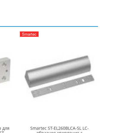
Smartec
р для
Smartec ST-EL260BLCA-SL LC-
ST-
образное крепление с