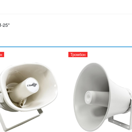
-25"
н
Тромбон