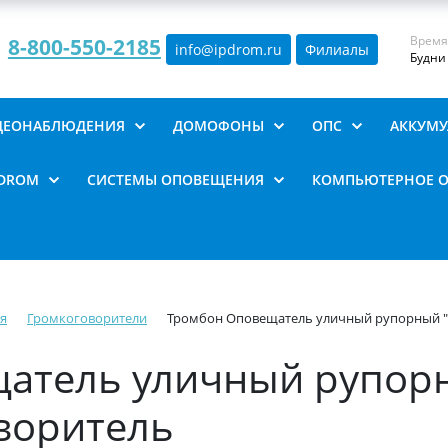
Время
8-800-550-2185
info@ipdrom
.
ru
Филиалы
Будни 
ИДЕОНАБЛЮДЕНИЯ
ДОМОФОНЫ
ОПС
АККУМУ
PDROM
СИСТЕМЫ ОПОВЕЩЕНИЯ
КОМПЬЮТЕРНОЕ 
я
Громкоговорители
Тромбон Оповещатель уличный рупорный "Г
атель уличный рупорн
воритель