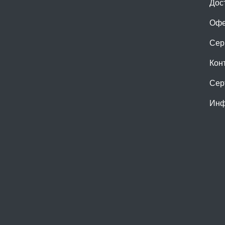
Дос
Офе
Сер
Кон
Сер
Инф