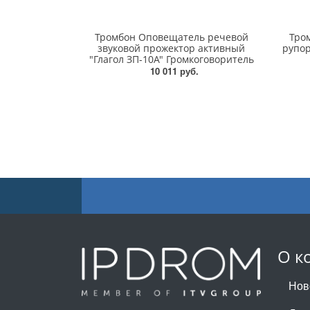
Тромбон Оповещатель речевой
Тро
звуковой прожектор активный
рупор
"Глагол ЗП-10А" Громкоговоритель
10 011 руб.
О к
Нов