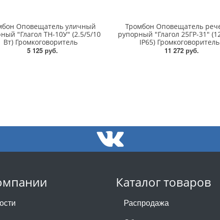
мбон Оповещатель уличный
Тромбон Оповещатель реч
ный "Глагол ТН-10У" (2.5/5/10
рупорный "Глагол 25ГР-31" (1
Вт) Громкоговоритель
IP65) Громкоговоритель
5 125 руб.
11 272 руб.
омпании
Каталог товаров
ости
Распродажа