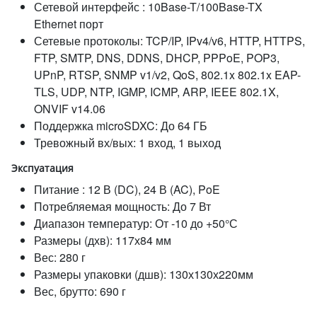
Сетевой интерфейс : 10Base-T/100Base-TX
Ethernet порт
Сетевые протоколы: TCP/IP, IPv4/v6, HTTP, HTTPS,
FTP, SMTP, DNS, DDNS, DHCP, PPPoE, POP3,
UPnP, RTSP, SNMP v1/v2, QoS, 802.1x 802.1x EAP-
TLS, UDP, NTP, IGMP, ICMP, ARP, IEEE 802.1X,
ONVIF v14.06
Поддержка microSDXC: До 64 ГБ
Тревожный вх/вых: 1 вход, 1 выход
Экспуатация
Питание : 12 В (DC), 24 В (AC), PoE
Потребляемая мощность: До 7 Вт
Диапазон температур: От -10 до +50°С
Размеры (дхв): 117х84 мм
Вес: 280 г
Размеры упаковки (дшв): 130х130х220мм
Вес, брутто: 690 г