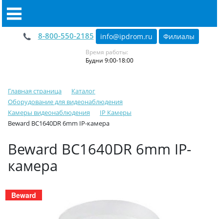
8-800-550-2185
info@ipdrom
.
ru
Филиалы
Время работы:
Будни 9:00-18:00
Главная страница
Каталог
Оборудование для видеонаблюдения
Камеры видеонаблюдения
IP Камеры
Beward BC1640DR 6mm IP-камера
Beward BC1640DR 6mm IP-
камера
Beward