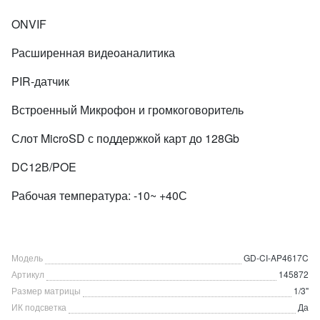
ONVIF
Расширенная видеоаналитика
PIR-датчик
Встроенный Микрофон и громкоговоритель
Слот MicroSD с поддержкой карт до 128Gb
DC12В/POE
Рабочая температура: -10~ +40С
Модель
GD-CI-AP4617C
Артикул
145872
Размер матрицы
1/3"
ИК подсветка
Да