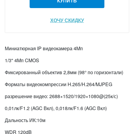
КУПИТЬ
ХОЧУ СКИДКУ
Миниатюрная IP видеокамера 4Mп
1/3" 4Mп CMOS
Фиксированный объектив 2,8мм (98° по горизонтали)
Форматы видеокомпрессии H.265/H.264/MJPEG
разрешение видео: 2688×1520/1920×1080@(25к/с)
0,01лк/F1.2 (AGC Вкл), 0,018лк/F1.6 (AGC Вкл)
Дальность ИК:10м
WDR 120dB