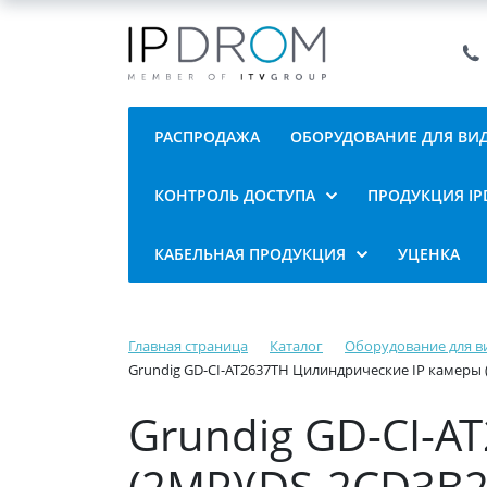
РАСПРОДАЖА
ОБОРУДОВАНИЕ ДЛЯ В
КОНТРОЛЬ ДОСТУПА
ПРОДУКЦИЯ I
КАБЕЛЬНАЯ ПРОДУКЦИЯ
УЦЕНКА
Главная страница
Каталог
Оборудование для 
Grundig GD-CI-AT2637TH Цилиндрические IP камеры 
Grundig GD-CI-A
(2MP)(DS-2CD3B2