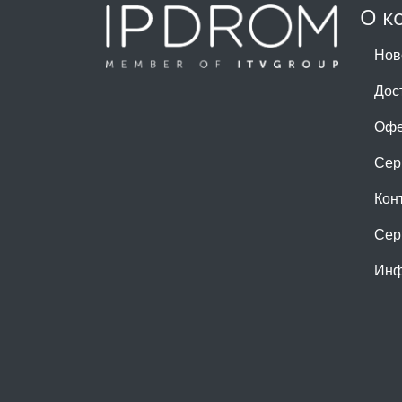
О к
Нов
Дос
Офе
Сер
Кон
Сер
Инф