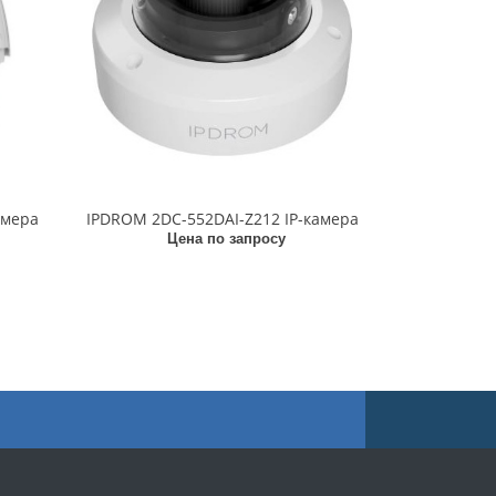
амера
IPDROM 2DC-552DAI-Z212 IP-камера
Цена по запросу