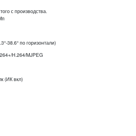
того с производства.
Mп
3°-38.6° по горизонтали)
.264+/H.264/MJPEG
к (ИК вкл)