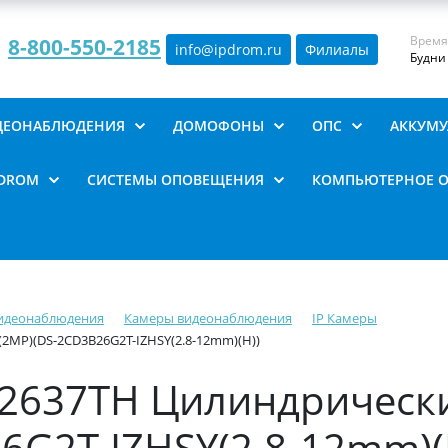
Время
8-800-550-2185
info@ipdrom
.
ru
Филиалы
Будни 
ИДЕОНАБЛЮДЕНИЯ
ДОМОФОНЫ
ОПС
АККУМУ
PDROM
СИСТЕМЫ ОПОВЕЩЕНИЯ
КОМПЬЮТЕРНОЕ 
видеонаблюдения
Камеры видеонаблюдения
IP Камеры
(2MP)(DS-2CD3B26G2T-IZHSY(2.8-12mm)(H))
T2637TH Цилиндрическ
6G2T-IZHSY(2.8-12mm)(