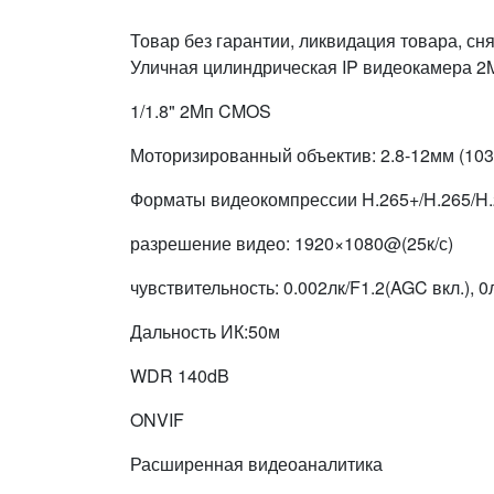
Товар без гарантии, ликвидация товара, сня
Уличная цилиндрическая IP видеокамера 2
1/1.8" 2Mп CMOS
Моторизированный объектив: 2.8-12мм (103.
Форматы видеокомпрессии H.265+/H.265/H
разрешение видео: 1920×1080@(25к/с)
чувствительность: 0.002лк/F1.2(AGC вкл.), 0л
Дальность ИК:50м
WDR 140dB
ONVIF
Расширенная видеоаналитика