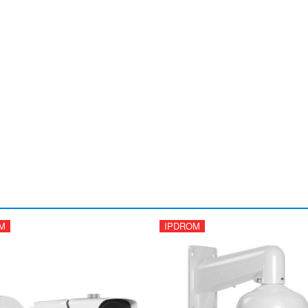
M
IPDROM