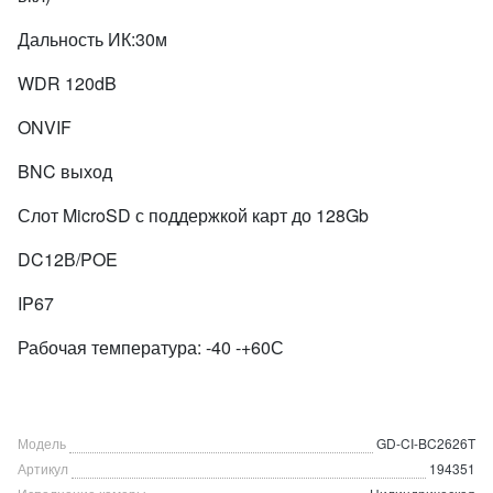
Дальность ИК:30м
WDR 120dB
ONVIF
BNC выход
Слот MicroSD с поддержкой карт до 128Gb
DC12В/POE
IP67
Рабочая температура: -40 -+60С
Модель
GD-CI-BC2626T
Артикул
194351