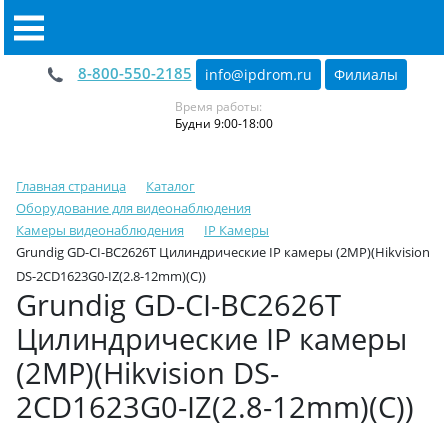
8-800-550-2185
info@ipdrom
.
ru
Филиалы
Время работы:
Будни 9:00-18:00
Главная страница
Каталог
Оборудование для видеонаблюдения
Камеры видеонаблюдения
IP Камеры
Grundig GD-CI-BC2626T Цилиндрические IP камеры (2MP)(Hikvision
DS-2CD1623G0-IZ(2.8-12mm)(C))
Grundig GD-CI-BC2626T
Цилиндрические IP камеры
(2MP)(Hikvision DS-
2CD1623G0-IZ(2.8-12mm)(C))