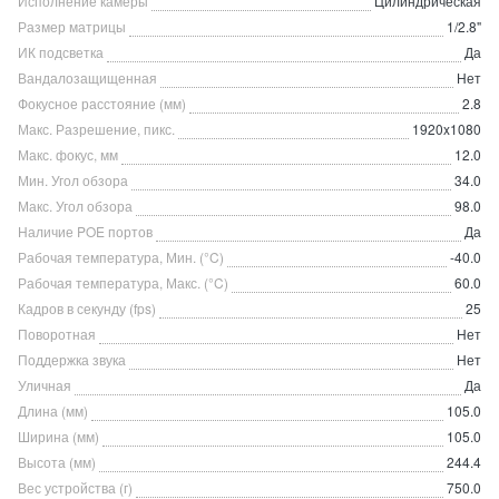
Исполнение камеры
Цилиндрическая
Размер матрицы
1/2.8"
ИК подсветка
Да
Вандалозащищенная
Нет
Фокусное расстояние (мм)
2.8
Макс. Разрешение, пикс.
1920x1080
Макс. фокус, мм
12.0
Мин. Угол обзора
34.0
Макс. Угол обзора
98.0
Наличие POE портов
Да
Рабочая температура, Мин. (°C)
-40.0
Рабочая температура, Макс. (°C)
60.0
Кадров в секунду (fps)
25
Поворотная
Нет
Поддержка звука
Нет
Уличная
Да
Длина (мм)
105.0
Ширина (мм)
105.0
Высота (мм)
244.4
Вес устройства (г)
750.0