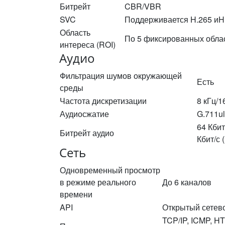
Битрейт
CBR/VBR
SVC
Поддерживается H.265 иH
Область
По 5 фиксированных облас
интереса (ROI)
Аудио
Фильтрация шумов окружающей
Есть
среды
Частота дискретизации
8 кГц/1
Аудиосжатие
G.711u
64 Кбит
Битрейт аудио
Кбит/с 
Сеть
Одновременный просмотр
в режиме реального
До 6 каналов
времени
API
Открытый сетев
TCP/IP, ICMP, H