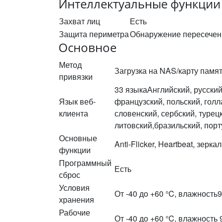
Интеллектуальные функции 
Захват лиц
Есть
Защита периметра
Обнаружение пересечени
Основное
Метод
Загрузка на NAS/карту памят
привязки
33 языкаАнглийский, русский
Язык веб-
французский, польский, голл
клиента
словенский, сербский, турец
литовский,бразильский, порт
Основные
Anti-Flicker, Heartbeat, зер
функции
Программный
Есть
сброс
Условия
От -40 до +60 °C, влажность
хранения
Рабочие
От -40 до +60 °C, влажность