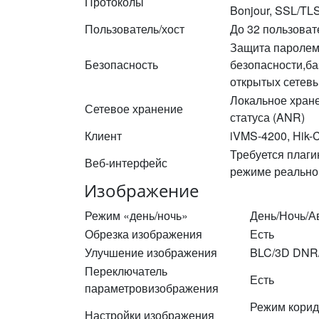
Протоколы
Bonjour, SSL/TL
Пользователь/хост
До 32 пользоват
Защита паролем
Безопасность
безопасности,б
открытых сетев
Локальное хране
Сетевое хранение
статуса (ANR)
Клиент
iVMS-4200, Hik-C
Требуется плаги
Веб-интерфейс
режиме реальног
Изображение
Режим «день/ночь»
День/Ночь/А
Обрезка изображения
Есть
Улучшение изображения
BLC/3D DNR
Переключатель
Есть
параметровизображения
Режим коридо
Настройки изображения