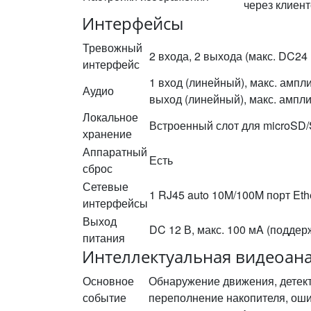
через клиен
Интерфейсы
Тревожный
2 входа, 2 выхода (макс. DC24 В
интерфейс
1 вход (линейный), макс. ампл
Аудио
выход (линейный), макс. ампли
Локальное
Встроенный слот для microSD
хранение
Аппаратный
Есть
сброс
Сетевые
1 RJ45 auto 10M/100M порт Eth
интерфейсы
Выход
DC 12 В, макс. 100 мA (подде
питания
Интеллектуальная видеоан
Основное
Обнаружение движения, детект
событие
переполнение накопителя, оши