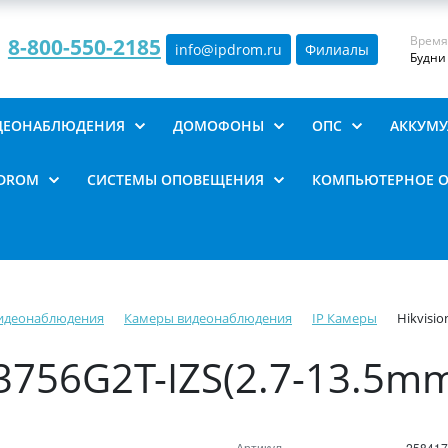
Время
8-800-550-2185
info@ipdrom
.
ru
Филиалы
Будни 
ИДЕОНАБЛЮДЕНИЯ
ДОМОФОНЫ
ОПС
АККУМУ
PDROM
СИСТЕМЫ ОПОВЕЩЕНИЯ
КОМПЬЮТЕРНОЕ 
видеонаблюдения
Камеры видеонаблюдения
IP Камеры
Hikvisi
3756G2T-IZS(2.7-13.5mm
Артикул
258417