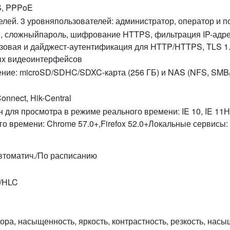
S, PPPoE
елей. 3 уровняпользователей: администратор, оператор и п
, сложныйпароль, шифрование HTTPS, фильтрация IP-адре
азовая и дайджест-аутентификация для HTTP/HTTPS, TLS 1
ых видеоинтерфейсов
ние: microSD/SDHC/SDXC-карта (256 ГБ) и NAS (NFS, SMB/
onnect, Hik-Central
н для просмотра в режиме реального времени: IE 10, IE 11Н
о времени: Chrome 57.0+,Firefox 52.0+Локальные сервисы: C
втоматич./По расписанию
/HLC
ра, насыщенность, яркость, контрастность, резкость, нас