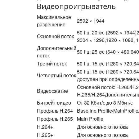
Видеопроигрыватель
Максимальное
2592 × 1944
разрешение
50 Гц: 20 к/с (2592 × 1944)
Основной поток
2304 × 1296,1920 × 1080, 1
Дополнительный
50 Гц: 25 к/с (640 × 480,640
поток
Третий поток
50 Гц: 15 к/с (1280 × 720,6
50 Гц: 15 к/с (1280 × 720,6
Четвертый поток
доступен при определенны
Основной поток: H.265/H.
Видеосжатие
H.265/H.264Дополнительны
Битрейт видео
От 32 Кбит/с до 8 Мбит/с
Профиль H.264
Baseline Profile/MainProfile
Профиль H.265
Main Profile
H.264+
Для основного потока
H.265+
Для основного потока