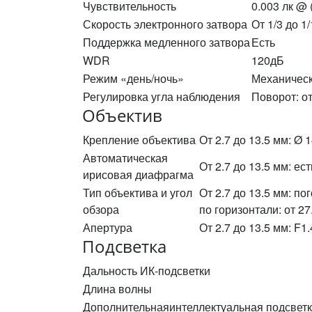
Чувствительность
0.003 лк @ 
Скорость электронного затвора
От 1/3 до 1
Поддержка медленного затвора
Есть
WDR
120дБ
Режим «день/ночь»
Механическ
Регулировка угла наблюдения
Поворот: от
Объектив
Крепление объектива
От 2.7 до 13.5 мм: Ø 
Автоматическая
От 2.7 до 13.5 мм: ест
ирисовая диафрагма
Тип объектива и угол
От 2.7 до 13.5 мм: по
обзора
по горизонтали: от 27.
Апертура
От 2.7 до 13.5 мм: F1
Подсветка
Дальность ИК-подсветки
Длина волны
Дополнительнаяинтеллектуальная подсвет