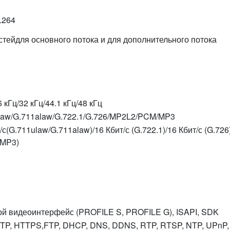
.264
тейдля основного потока и для дополнительного потока
6 кГц/32 кГц/44.1 кГц/48 кГц
law/G.711alaw/G.722.1/G.726/MP2L2/PCM/MP3
/с(G.711ulaw/G.711alaw)/16 Кбит/с (G.722.1)/16 Кбит/с (G.726
(MP3)
ой видеоинтерфейс (PROFILE S, PROFILE G), ISAPI, SDK
TTP, HTTPS,FTP, DHCP, DNS, DDNS, RTP, RTSP, NTP, UPnP, 