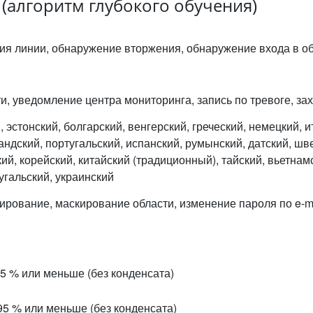
(алгоритм глубокого обучения)
я линии, обнаружение вторжения, обнаружение входа в об
и, уведомление центра мониторинга, запись по тревоге, за
, эстонский, болгарский, венгерский, греческий, немецкий, 
андский, португальский, испанский, румынский, датский, шв
кий, корейский, китайский (традиционный), тайский, вьетнам
угальский, украинский
калирование, маскирование области, изменение пароля по e-m
95 % или меньше (без конденсата)
 95 % или меньше (без конденсата)