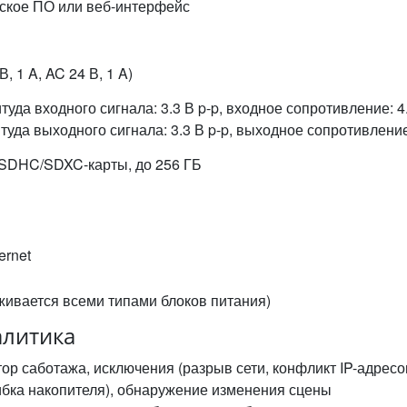
тское ПО или веб-интерфейс
, 1 A, AC 24 В, 1 A)
итуда входного сигнала: 3.3 В p-p, входное сопротивление:
туда выходного сигнала: 3.3 В p-p, выходное сопротивлен
/SDHC/SDXC-карты, до 256 ГБ
ernet
рживается всеми типами блоков питания)
алитика
ор саботажа, исключения (разрыв сети, конфликт IP-адрес
бка накопителя), обнаружение изменения сцены