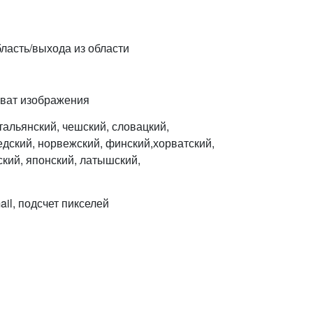
ласть/выхода из области
хват изображения
итальянский, чешский, словацкий,
едский, норвежский, финский,хорватский,
ский, японский, латышский,
ail, подсчет пикселей