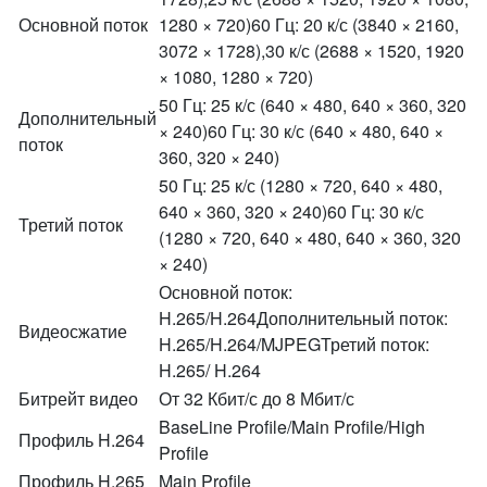
Основной поток
1280 × 720)60 Гц: 20 к/с (3840 × 2160,
3072 × 1728),30 к/с (2688 × 1520, 1920
× 1080, 1280 × 720)
50 Гц: 25 к/с (640 × 480, 640 × 360, 320
Дополнительный
× 240)60 Гц: 30 к/с (640 × 480, 640 ×
поток
360, 320 × 240)
50 Гц: 25 к/с (1280 × 720, 640 × 480,
640 × 360, 320 × 240)60 Гц: 30 к/с
Третий поток
(1280 × 720, 640 × 480, 640 × 360, 320
× 240)
Основной поток:
H.265/H.264Дополнительный поток:
Видеосжатие
H.265/H.264/MJPEGТретий поток:
H.265/ H.264
Битрейт видео
От 32 Кбит/с до 8 Мбит/с
BaseLine Profile/Main Profile/High
Профиль H.264
Profile
Профиль H.265
Main Profile