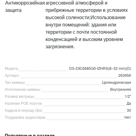
Антикоррозийная
агрессивной атмосферой и
защита
прибрежные территории в условиях
высокой солености;Использование
внутри помещений: здания или
территории с почти постоянной
конденсацией и высоким уровнем
загрязнения.
Модель
DS-2XC6685G0-IZHRS(8–32 mm)(D)
Артикул
263956
Тип камеры
Цилиндрическая
Исполнение камеры
Внутренняя
Размер матрицы
1/2"
Наличие POE портов
Да
Кадров в секунду (fps)
30
Поддержка аудио/звука
Нет
Популярные в разделе