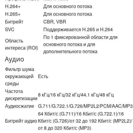
H.264+
Для основного потока
H.265+
Для основного потока
Битрейт
CBR, VBR
SVC
Поддерживается H.265 и H.264
По 1 фиксированной области для
Область
основного потока и для
интереса (ROI)
дополнительного потока
Аудио
Фильтр шума
окружающей
Есть
среды
Частота
8 кГц/16 кГц/32 кГц/44.1 кГц/48 кГц
дискретизации
Аудиосжатие
G.711/G.722.1/G.726/MP2L2/PCM/AAC/MP3
64 Кбит/с (G.711)/16 Кбит/с (G.722.1)/16
Битрейт аудио
Кбит/с (G.726)/от 32 до 192 Кбит/с (MP2L2)/
от 8 до 320 Кбит/с (MP3)