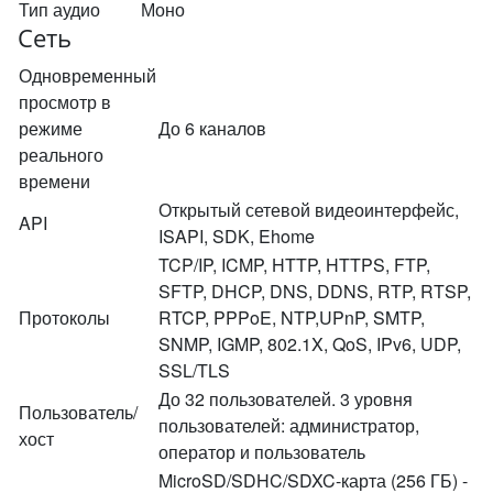
Тип аудио
Моно
Сеть
Одновременный
просмотр в
режиме
До 6 каналов
реального
времени
Открытый сетевой видеоинтерфейс,
API
ISAPI, SDK, Ehome
TCP/IP, ICMP, HTTP, HTTPS, FTP,
SFTP, DHCP, DNS, DDNS, RTP, RTSP,
Протоколы
RTCP, PPPoE, NTP,UPnP, SMTP,
SNMP, IGMP, 802.1X, QoS, IPv6, UDP,
SSL/TLS
До 32 пользователей. 3 уровня
Пользователь/
пользователей: администратор,
хост
оператор и пользователь
MicroSD/SDHC/SDXC-карта (256 ГБ) -