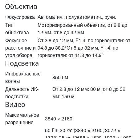
Объектив
Фокусировка
Автоматич., полуавтоматич., ручн.
Тип
Моторизированный объектив, от 2.8 до
объектива
12 мм, от 8 до 32 мм
Фокусное
От 2.8 до 12 мм, F1.4: по горизонтали: от
расстояние и
94.8 до 38.2°От 8 до 32 мм, F1.4: по
угол обзора
горизонтали: от 41.8 до 14.9°
Подсветка
Инфракрасные
850 нм
волны
Дальность ИК-
От 2.8 до 12 мм: 80 м, от 8 до 32
подсветки
мм: 150 м
Видео
Максимальное
3840 × 2160
разрешение
50 Гц: 20 к/с (3840 × 2160, 3072 ×
1728),25 к/с (2688 × 1520, 1920 × 1080,