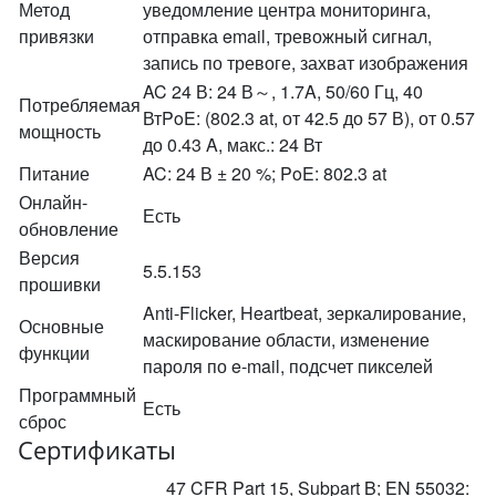
Метод
уведомление центра мониторинга,
привязки
отправка email, тревожный сигнал,
запись по тревоге, захват изображения
AC 24 В: 24 В～, 1.7A, 50/60 Гц, 40
Потребляемая
ВтPoE: (802.3 at, от 42.5 до 57 В), от 0.57
мощность
до 0.43 A, макс.: 24 Вт
Питание
AC: 24 В ± 20 %; PoE: 802.3 at
Онлайн-
Есть
обновление
Версия
5.5.153
прошивки
Anti-Flicker, Heartbeat, зеркалирование,
Основные
маскирование области, изменение
функции
пароля по e-mail, подсчет пикселей
Программный
Есть
сброс
Сертификаты
47 CFR Part 15, Subpart B; EN 55032: