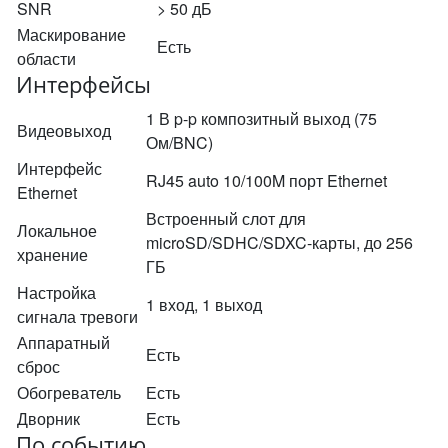
SNR
> 50 дБ
Маскирование
Есть
области
Интерфейсы
1 В p-p композитный выход (75
Видеовыход
Ом/BNC)
Интерфейс
RJ45 auto 10/100M порт Ethernet
Ethernet
Встроенный слот для
Локальное
microSD/SDHC/SDXC-карты, до 256
хранение
ГБ
Настройка
1 вход, 1 выход
сигнала тревоги
Аппаратный
Есть
сброс
Обогреватель
Есть
Дворник
Есть
По событию