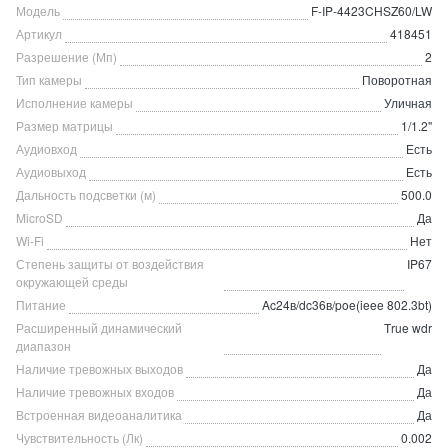
Модель
F-IP-4423CHSZ60/LW
Артикул
418451
Разрешение (Мп)
2
Тип камеры
Поворотная
Исполнение камеры
Уличная
Размер матрицы
1/1.2"
Аудиовход
Есть
Аудиовыход
Есть
Дальность подсветки (м)
500.0
MicroSD
Да
Wi-Fi
Нет
Степень защиты от воздействия
IP67
окружающей среды
Питание
Ac24в/dc36в/poe(ieee 802.3bt)
Расширенный динамический
Тrue wdr
диапазон
Наличие тревожных выходов
Да
Наличие тревожных входов
Да
Встроенная видеоаналитика
Да
Чувствительность (Лк)
0.002