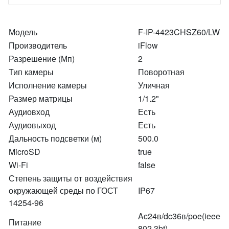
Модель
F-IP-4423CHSZ60/LW
Производитель
iFlow
Разрешение (Мп)
2
Тип камеры
Поворотная
Исполнение камеры
Уличная
Размер матрицы
1/1.2"
Аудиовход
Есть
Аудиовыход
Есть
Дальность подсветки (м)
500.0
MicroSD
true
Wi-Fi
false
Степень защиты от воздействия
окружающей среды по ГОСТ
IP67
14254-96
Ac24в/dc36в/poe(ieee
Питание
802.3bt)