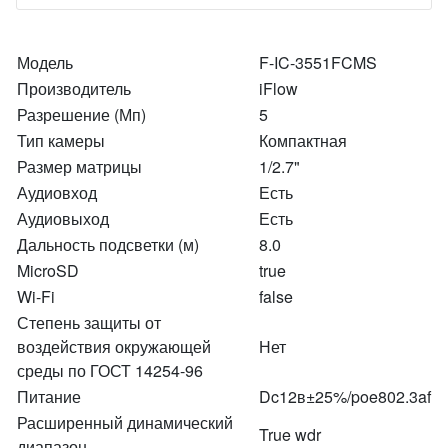
Модель
F-IC-3551FCMS
Производитель
iFlow
Разрешение (Мп)
5
Тип камеры
Компактная
Размер матрицы
1/2.7"
Аудиовход
Есть
Аудиовыход
Есть
Дальность подсветки (м)
8.0
MicroSD
true
Wi-Fi
false
Степень защиты от
воздействия окружающей
Нет
среды по ГОСТ 14254-96
Питание
Dc12в±25%/poe802.3af
Расширенный динамический
True wdr
диапазон