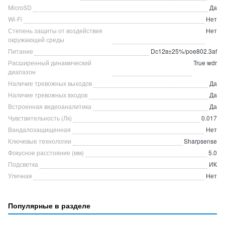
MicroSD
Да
Wi-Fi
Нет
Степень защиты от воздействия
Нет
окружающей среды
Питание
Dc12в±25%/poe802.3af
Расширенный динамический
True wdr
диапазон
Наличие тревожных выходов
Да
Наличие тревожных входов
Да
Встроенная видеоаналитика
Да
Чувствительность (Лк)
0.017
Вандалозащищенная
Нет
Ключевые технологии
Sharpsense
Фокусное расстояние (мм)
5.0
Подсветка
ИК
Уличная
Нет
Популярные в разделе