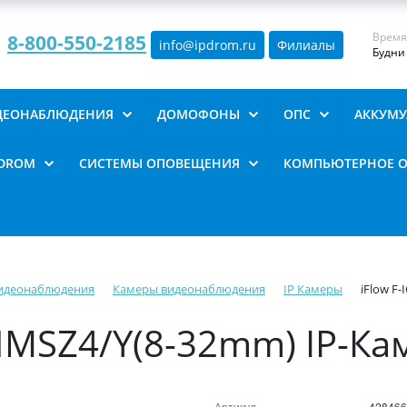
Время
8-800-550-2185
info@ipdrom
.
ru
Филиалы
Будни 
ИДЕОНАБЛЮДЕНИЯ
ДОМОФОНЫ
ОПС
АККУМУ
PDROM
СИСТЕМЫ ОПОВЕЩЕНИЯ
КОМПЬЮТЕРНОЕ 
видеонаблюдения
Камеры видеонаблюдения
IP Камеры
iFlow F
CHMSZ4/Y(8-32mm) IP-Ка
Артикул
428466