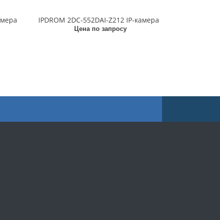
амера
IPDROM 2DC-552DAI-Z212 IP-камера
Цена по запросу