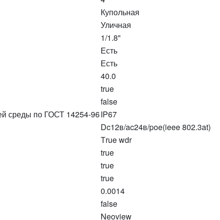
Купольная
Уличная
1/1.8"
Есть
Есть
40.0
true
false
ей среды по ГОСТ 14254-96
IP67
Dc12в/ac24в/poe(ieee 802.3at)
Тrue wdr
true
true
true
0.0014
false
Neoview