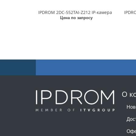
IPDROM 2DC-552TAI-Z212 IP-камера
IPDRO
Цена по запросу
О к
Нов
Дос
Офе