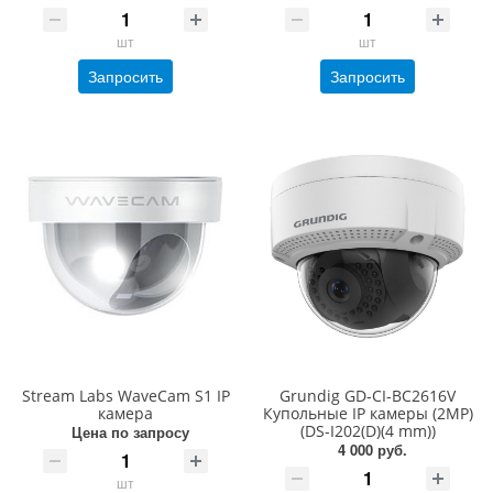
шт
шт
Запросить
Запросить
Stream Labs WaveCam S1 IP
Grundig GD-CI-BC2616V
камера
Купольные IP камеры (2MP)
(DS-I202(D)(4 mm))
Цена по запросу
4 000 руб.
шт