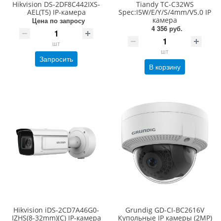
Hikvision DS-2DF8C442IXS-
Tiandy TC-C32WS
AEL(T5) IP-камера
Spec:I5W/E/Y/S/4mm/V5.0 IP
камера
Цена по запросу
4 356 руб.
шт
шт
Запросить
В корзину
Hikvision iDS-2CD7A46G0-
Grundig GD-CI-BC2616V
IZHS(8-32mm)(C) IP-камера
Купольные IP камеры (2MP)