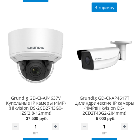
В корзину
Grundig GD-CI-AP4637V
Grundig GD-CI-AP4617T
Купольные IP камеры (4MP)
Цилиндрические IP камеры
(Hikvision DS-2CD2743G0-
(4MP)(Hikvision DS-
IZS(2.8-12mm))
2CD2T43G2-2I(4mm))
37 500 руб.
6 000 руб.
шт
шт