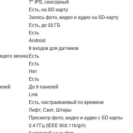
7" IPS, сенсорный
Есть, на SD‑карту
Запись фото, видео и аудио на SD‑карту
Есть, до 32 ГБ
Есть
Android
8 входов для датчиков
ящего звонка
Есть
Есть
Нет
Есть
нелей
До 9 панелей
Link
Есть, настраиваемый по времени
Лифт, Свет, Шторы
Просмотр фото, видео и аудио с SD карты
2.4 ГГц (IEEE 802.11b/g/n)
9 мелодий на выбор