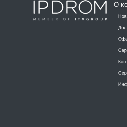
О к
Нов
Дос
Офе
Сер
Кон
Сер
Инф