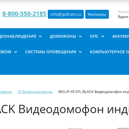
Время
8-800-550-2185
info@ipdrom
.
ru
Филиалы
Будни 
ИДЕОНАБЛЮДЕНИЯ
ДОМОФОНЫ
ОПС
АККУМУ
PDROM
СИСТЕМЫ ОПОВЕЩЕНИЯ
КОМПЬЮТЕРНОЕ 
мофоны
IP Видеодомофоны
BAS-IP AT-07L BLACK Видеодомофон и
BLACK Видеодомофон ин
Артикул
193159