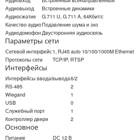
Аудиовход
Встроенный всенаправленный
Аудиовыход
Встроенные динамики
Аудиосжатие
G.711 U, G.711 A, 64Кбит/с
Качество аудио
Подавление шума и эхо
Аудиодомофон
Двусторонняя аудиосвязь
Параметры сети
Сетевой интерфейс
1, RJ45 auto 10/100/1000M Ethernet
Протоколы сети
TCP/IP, RTSP
Интерфейсы
Интерфейсы ввода/вывода
6/2
RS-485
2
Wiegand
1
USB
0
Служебный порт
1
Контроллер двери
2
Основное
Питание
DС 12 В