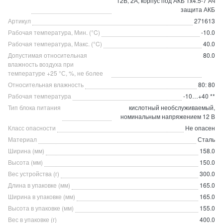
12В, 2А, корпус под АКБ 1х4.5-7 Ач
защита АКБ
Артикул
271613
Рабочая температура, Мин. (°C)
-10.0
Рабочая температура, Макс. (°C)
40.0
Допустимая относительная
80.0
влажность воздуха при
температуре +25 °С, %, не более
Относительная влажность
80: 80
Рабочая температура
-10…+40 **
Тип блока питания
кислотный необслуживаемый,
номинальным напряжением 12 В
Класс опасности
Не опасен
Материал
Сталь
Ширина (мм)
158.0
Высота (мм)
150.0
Вес устройства (г)
300.0
Длина в упаковке (мм)
165.0
Ширина в упаковке (мм)
165.0
Высота в упаковке (мм)
155.0
Вес в упаковке (г)
400.0