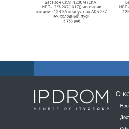
Бастион СКАТ-1200М (СКАТ
Б
ИБП-12/3-2Х7(1Х17)) источник
ИБП-
питания 12В 3А корпус под АКБ 2х7
12В
Ач холодный пуск
5 753 руб.
О к
Нов
Дос
Офе