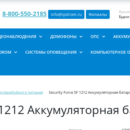
Время
8-800-550-2185
info@ipdrom
.
ru
Филиалы
Будни 
ИДЕОНАБЛЮДЕНИЯ
ДОМОФОНЫ
ОПС
АККУМУ
PDROM
СИСТЕМЫ ОПОВЕЩЕНИЯ
КОМПЬЮТЕРНОЕ 
есперебойного питания
Security Force SF 1212 Аккумуляторная батар
F 1212 Аккумуляторная 
Артикул
6795