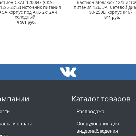
астион СКАТ-1200И7 (СКАТ
Бастион Моллюск 12/3 исто
12/5-2x12) источник питания
питания 12В, 3А. Сетевой ди
 5А корпус под АКБ 2х12Ач
90-250В, корпус IP 67
холодный
841 руб.
4 561 руб.
омпании
Каталог товаров
ости
Распродажа
тавка и оплата
Оборудование для
видеонаблюдения
рта