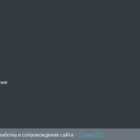
ние
работка и сопровождение сайта -
Студия ITV