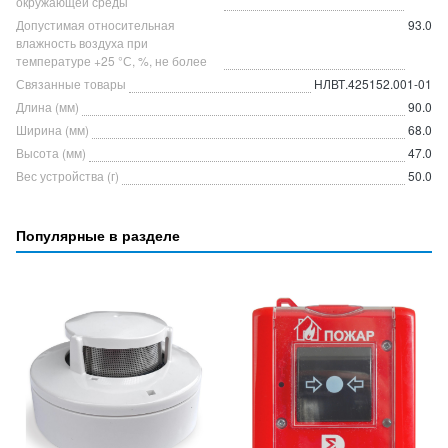
окружающей среды
Допустимая относительная
93.0
влажность воздуха при
температуре +25 °С, %, не более
Связанные товары
НЛВТ.425152.001-01
Длина (мм)
90.0
Ширина (мм)
68.0
Высота (мм)
47.0
Вес устройства (г)
50.0
Популярные в разделе