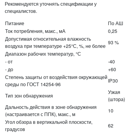
Рекомендуется уточнять спецификации у
специалистов.
Питание
По АШ
Ток потребления, макс., мА
0,25
Допустимая относительная влажность
93 %
воздуха при температуре +25°С, %, не более
Диапазон рабочих температур, °С
- от
-40
- до
+60
Степень защиты от воздействия окружающей
IP30
среды по ГОСТ 14254-96
Узкая
Тип зон обнаружения
(штора)
Дальность действия в зоне обнаружения
10
(настраивается с ППК), макс., м
Угол обзора в вертикальной плоскости,
62
градусов