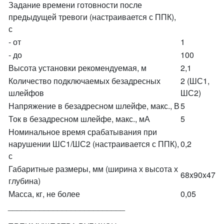
Задание времени готовности после
предыдущей тревоги (настраивается с ППК),
с
- от
1
- до
100
Высота установки рекомендуемая, м
2,1
Количество подключаемых безадресных
2 (ШС1,
шлейфов
ШС2)
Напряжение в безадресном шлейфе, макс., В
5
Ток в безадресном шлейфе, макс., мА
5
Номинальное время срабатывания при
нарушении ШС1/ШС2 (настраивается с ППК),
0,2
с
Габаритные размеры, мм (ширина х высота х
68x90x47
глубина)
Масса, кг, не более
0,05
__________________________