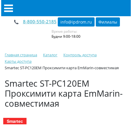
8-800-550-2185
info@ipdrom
.
ru
Филиалы
Время работы:
Будни 9:00-18:00
Главная страница
Каталог
Контроль доступа
Карты доступа
Smartec ST-PC120EM Проксимити карта EmMarin-совместимая
Smartec ST-PC120EM
Проксимити карта EmMarin-
совместимая
Smartec